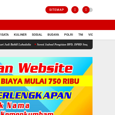
SITEMAP
ISATA
KULINER
SOSIAL
BUDAYA
POLRI
TNI
VIDIO
 Lahadalia
Soroti Jadwal Pengisian BPD, DPRD Sragen Waspadai Potensi Cacat Hukum 