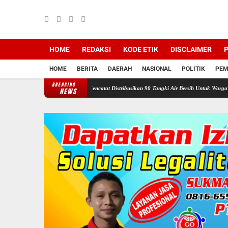
HOME
REDAKSI
KODE ETIK
DISCLAIMER
P
HOME
BERITA
DAERAH
NASIONAL
POLITIK
PEM
BREAKING
wan Ganefo Tangen Mencatat Distribusikan 90 Tangki Air Bersih Untuk Warga
Sukacita 
NEWS