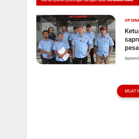
UP DIN
Ketu
sapr
pesa
Septemb
MUAT 