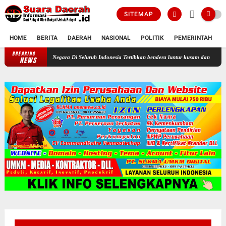
SITEMAP
HOME
BERITA
DAERAH
NASIONAL
POLITIK
PEMERINTAH
K
BREAKING
Profesor Minta Presiden RI Perintahkan Semua Aparatur Negara Di Selu
NEWS