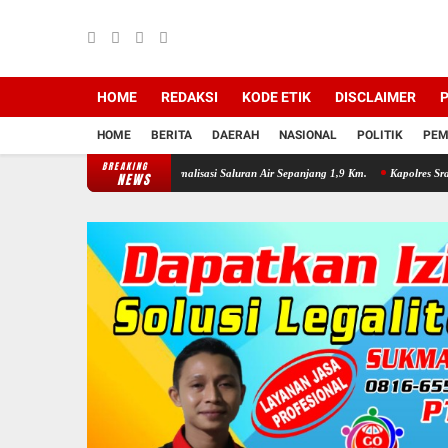
HOME
REDAKSI
KODE ETIK
DISCLAIMER
P
HOME
BERITA
DAERAH
NASIONAL
POLITIK
PEM
BREAKING
emkab Sragen Normalisasi Saluran Air Sepanjang 1,9 Km.
Kapolres Sragen Kumpulkan B
NEWS