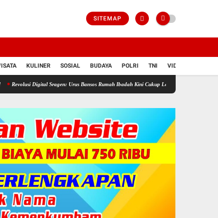
SITEMAP
ISATA
KULINER
SOSIAL
BUDAYA
POLRI
TNI
VIDIO
ital Sragen: Urus Bansos Rumah Ibadah Kini Cukup Lewat Ponsel!
IGABA Hadir Untuk Per