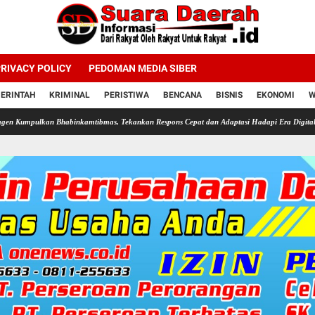
RIVACY POLICY
PEDOMAN MEDIA SIBER
ERINTAH
KRIMINAL
PERISTIWA
BENCANA
BISNIS
EKONOMI
W
habinkamtibmas, Tekankan Respons Cepat dan Adaptasi Hadapi Era Digital
Revolusi Dig