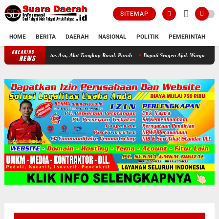
SITEMAP
HOME
BERITA
DAERAH
NASIONAL
POLITIK
PEMERINTAH
K
BREAKING
Darurat WKO! Invasi Ikan Sapu-Sapu Bikin Nelayan Putus Asa, Alat T
NEWS