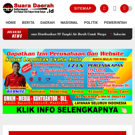
SITEMAP
HOME
BERITA
DAERAH
NASIONAL
POLITIK
PEMERINTAH
K
BREAKING
Selama Kemarau : Posko Relawan Ganefo Tangen Mencatat Distribusik
NEWS