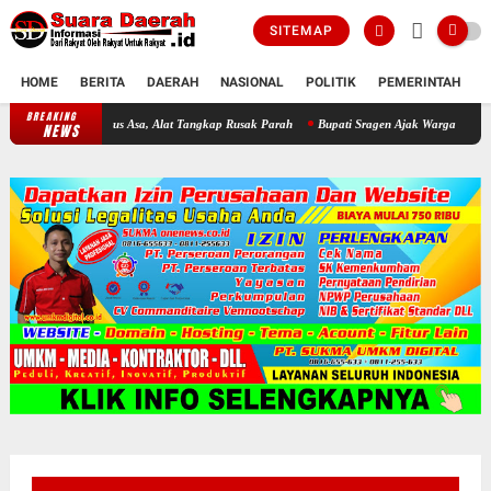
SITEMAP
HOME
BERITA
DAERAH
NASIONAL
POLITIK
PEMERINTAH
K
BREAKING
Darurat WKO! Invasi Ikan Sapu-Sapu Bikin Nelayan Putus Asa, Alat Ta
NEWS