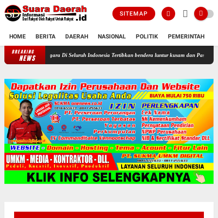
SITEMAP
HOME
BERITA
DAERAH
NASIONAL
POLITIK
PEMERINTAH
K
BREAKING
Profesor Minta Presiden RI Perintahkan Semua Aparatur Negara Di Seluruh
NEWS