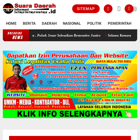
SITEMAP
HOME
BERITA
DAERAH
NASIONAL
POLITIK
PEMERINTAH
K
BREAKING
Seorang Ayah Mencuri Jagung Demi Sang Buah Hatinya , Polsek Jenar S
NEWS