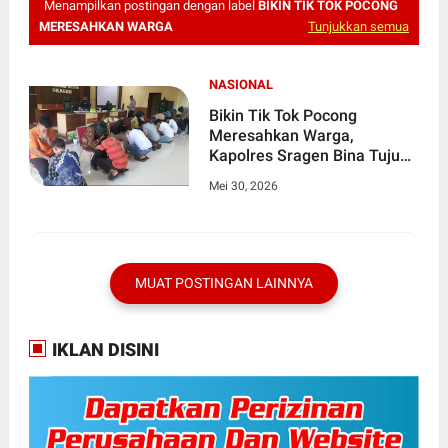
Menampilkan postingan dengan label
BIKIN TIK TOK POCONG
MERESAHKAN WARGA
Tunjukkan semua
NASIONAL
Bikin Tik Tok Pocong
Meresahkan Warga,
Kapolres Sragen Bina Tujuh
Remaja Untuk Sungkem
Mei 30, 2026
Kepada Orang Tuanya
MUAT POSTINGAN LAINNYA
IKLAN DISINI