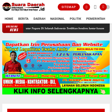
SITEMAP
HOME
BERITA
DAERAH
NASIONAL
POLITIK
PEMERINTAH
K
BREAKING
 Semua Aparatur Negara Di Seluruh Indonesia Tertibkan bendera luntur kusam dan Pasang Be
NEWS