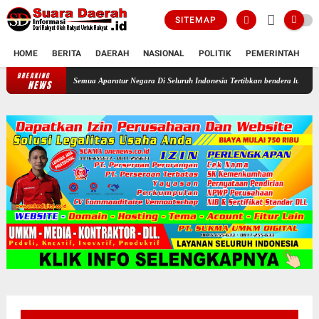
SITEMAP
HOME
BERITA
DAERAH
NASIONAL
POLITIK
PEMERINTAH
K
BREAKING
Perintahkan Semua Aparatur Negara Di Seluruh Indonesia Tertibkan bendera luntur kusam da
NEWS