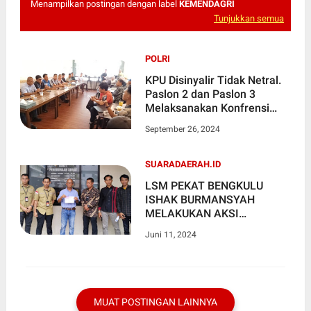
Menampilkan postingan dengan label
KEMENDAGRI
Tunjukkan semua
POLRI
KPU Disinyalir Tidak Netral.
Paslon 2 dan Paslon 3
Melaksanakan Konfrensi
Pers Akan Melakukan Upaya
September 26, 2024
Hukum Laporkan Ke DKPP
Dan Gelar Aksi Demo.
SUARADAERAH.ID
LSM PEKAT BENGKULU
ISHAK BURMANSYAH
MELAKUKAN AKSI
MENYAPAIKAN TUNTUTAN
Juni 11, 2024
DI KEMENDAGRI JALAN
MERDEKA UTARA JAKARTA
PUSAT
MUAT POSTINGAN LAINNYA