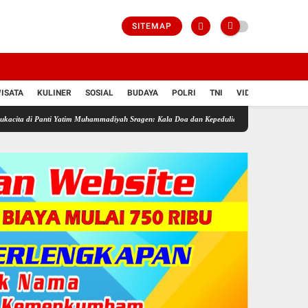
SITEMAP
ISATA
KULINER
SOSIAL
BUDAYA
POLRI
TNI
VIDIO
ti Yatim Muhammadiyah Sragen: Kala Doa dan Kepedulian Mengalir di Hari Jadi Bahlil Laha