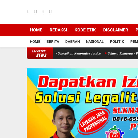
HOME
REDAKSI
KODE ETIK
DISCLAIMER
P
HOME
BERITA
DAERAH
NASIONAL
POLITIK
PEM
BREAKING
tinya , Polsek Jenar Selesaikan Restorative Justice
Selama Kemarau : Posko Relawan G
NEWS