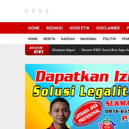
HOME
REDAKSI
KODE ETIK
DISCLAIMER
P
HOME
BERITA
DAERAH
NASIONAL
POLITIK
PEM
BREAKING
aman Padi dan Jagung Disaluran Irigasi
Darurat WKO! Invasi Ikan Sapu-Sapu Bikin Nela
NEWS