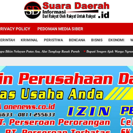
RIVACY POLICY
PEDOMAN MEDIA SIBER
ERINTAH
KRIMINAL
PERISTIWA
BENCANA
BISNIS
EKONOMI
W
yan Putus Asa, Alat Tangkap Rusak Parah
Bupati Sragen Ajak Warga Ngrampal Semanga