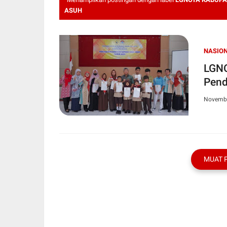
ASUH
NASIO
LGNO
Pend
Novembe
MUAT 