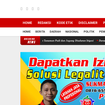
HOME
REDAKSI
KODE ETIK
DISCLAIMER
P
HOME
BERITA
DAERAH
NASIONAL
POLITIK
PEM
BREAKING
awan, Petani Rela Babat Tanaman Padi dan Jagung Disaluran Irigasi
Darurat WKO! Invas
NEWS