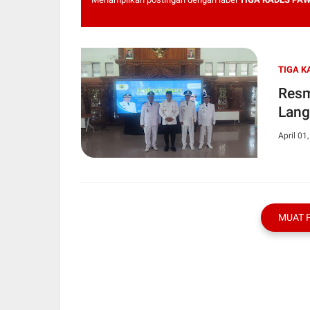
TIGA K
Resm
Lang
April 01
MUAT 