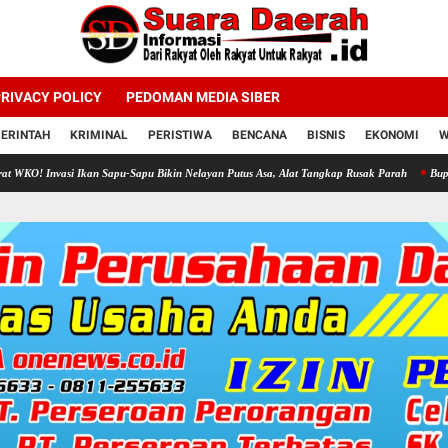
RIVACY POLICY
PEDOMAN MEDIA SIBER
ERINTAH
KRIMINAL
PERISTIWA
BENCANA
BISNIS
EKONOMI
W
i Ikan Sapu-Sapu Bikin Nelayan Putus Asa, Alat Tangkap Rusak Parah
Bupati Sragen Aj