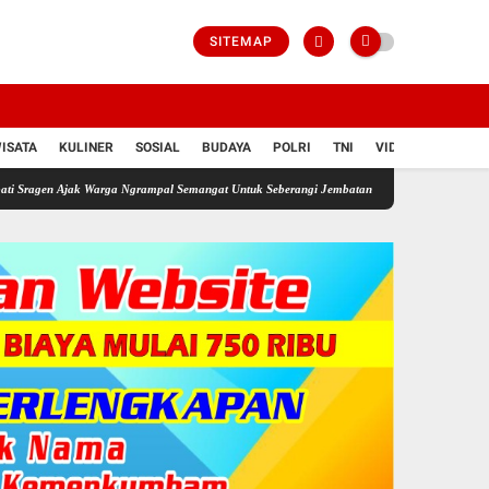
SITEMAP
ISATA
KULINER
SOSIAL
BUDAYA
POLRI
TNI
VIDIO
ak Warga Ngrampal Semangat Untuk Seberangi Jembatan Emas Kemerdekaan
Seorang Aya