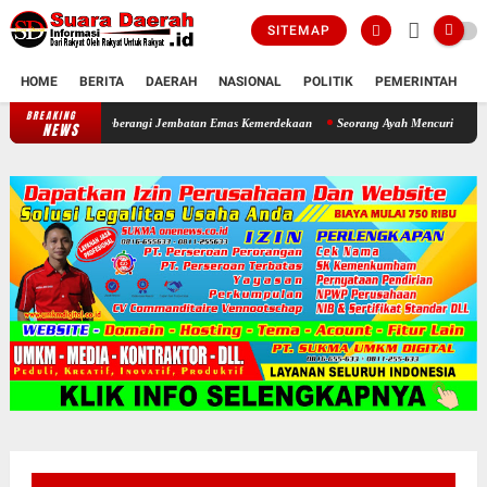
SITEMAP
HOME
BERITA
DAERAH
NASIONAL
POLITIK
PEMERINTAH
K
BREAKING
Bupati Sragen Ajak Warga Ngrampal Semangat Untuk Seberangi Jemb
NEWS