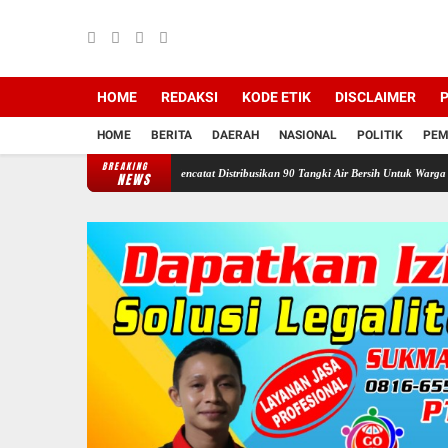
HOME
REDAKSI
KODE ETIK
DISCLAIMER
P
HOME
BERITA
DAERAH
NASIONAL
POLITIK
PEM
BREAKING
wan Ganefo Tangen Mencatat Distribusikan 90 Tangki Air Bersih Untuk Warga
Sukacita 
NEWS