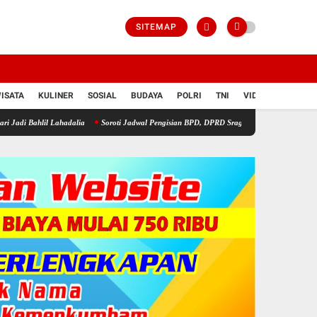
SITEMAP
ISATA
KULINER
SOSIAL
BUDAYA
POLRI
TNI
VIDIO
 Lahadalia
Soroti Jadwal Pengisian BPD, DPRD Sragen Waspadai Potensi Cacat Hukum d