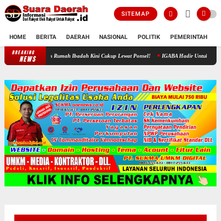
SITEMAP
HOME
BERITA
DAERAH
NASIONAL
POLITIK
PEMERINTAH
K
BREAKING
: Urus Bansos Rumah Ibadah Kini Cukup Lewat Ponsel!
IGABA Hadir Untuk Perkuat Ekosis
NEWS