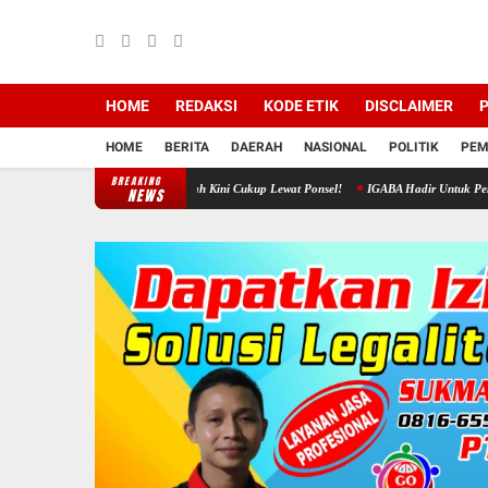
HOME
REDAKSI
KODE ETIK
DISCLAIMER
P
HOME
BERITA
DAERAH
NASIONAL
POLITIK
PEM
BREAKING
Urus Bansos Rumah Ibadah Kini Cukup Lewat Ponsel!
IGABA Hadir Untuk Perkuat Ekosiste
NEWS