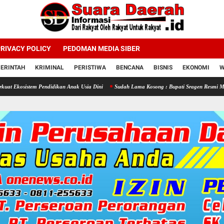
RIVACY POLICY
PEDOMAN MEDIA SIBER
ERINTAH
KRIMINAL
PERISTIWA
BENCANA
BISNIS
EKONOMI
W
m Pendidikan Anak Usia Dini
Sudah Lama Kosong : Bupati Sragen Resmi Melantik 58 Kep