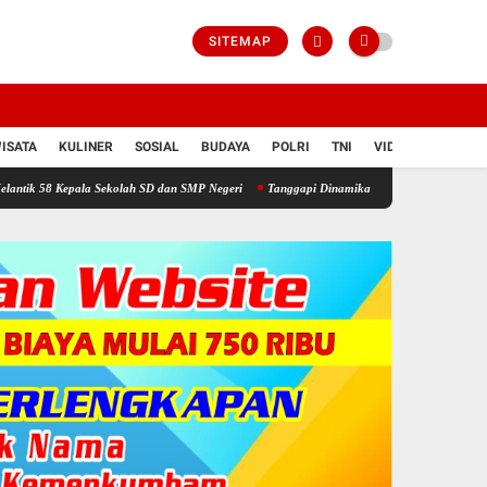
SITEMAP
ISATA
KULINER
SOSIAL
BUDAYA
POLRI
TNI
VIDIO
ala Sekolah SD dan SMP Negeri
Tanggapi Dinamika Pemilihan BPD, Dinas PMD Tekanka