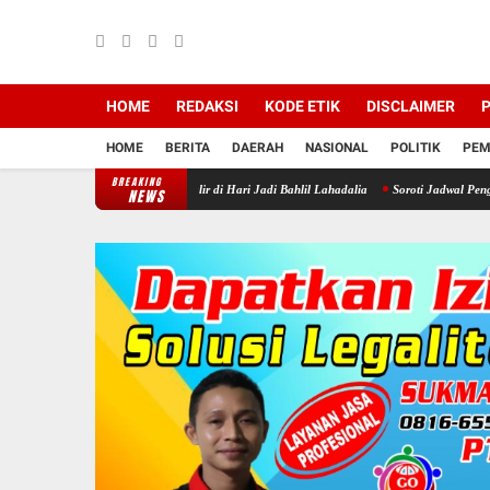
HOME
REDAKSI
KODE ETIK
DISCLAIMER
P
HOME
BERITA
DAERAH
NASIONAL
POLITIK
PEM
BREAKING
an Kepedulian Mengalir di Hari Jadi Bahlil Lahadalia
Soroti Jadwal Pengisian BPD, D
NEWS