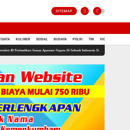
SITEMAP
ISATA
KULINER
SOSIAL
BUDAYA
POLRI
TNI
VIDIO
rintahkan Semua Aparatur Negara Di Seluruh Indonesia Tertibkan bendera luntur kusam dan 