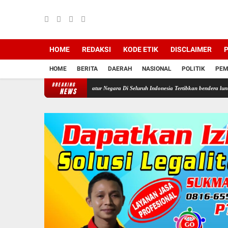
HOME
REDAKSI
KODE ETIK
DISCLAIMER
P
HOME
BERITA
DAERAH
NASIONAL
POLITIK
PEM
BREAKING
intahkan Semua Aparatur Negara Di Seluruh Indonesia Tertibkan bendera luntur kusam dan P
NEWS