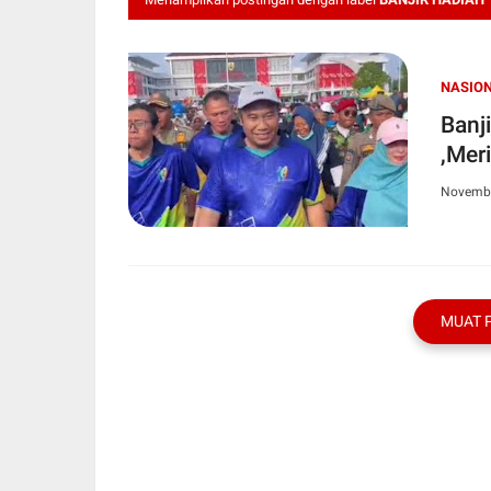
NASIO
Banj
,Mer
Novembe
MUAT 