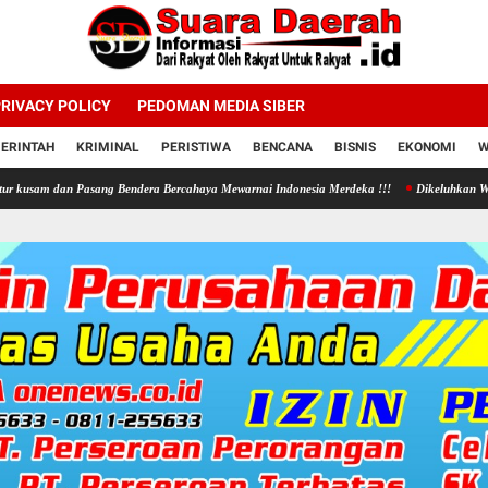
RIVACY POLICY
PEDOMAN MEDIA SIBER
ERINTAH
KRIMINAL
PERISTIWA
BENCANA
BISNIS
EKONOMI
W
asang Bendera Bercahaya Mewarnai Indonesia Merdeka !!!
Dikeluhkan Warga Jono Tanon, 