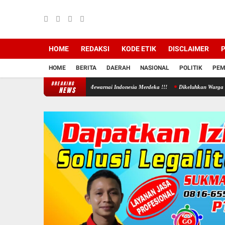
HOME
REDAKSI
KODE ETIK
DISCLAIMER
P
HOME
BERITA
DAERAH
NASIONAL
POLITIK
PEM
BREAKING
 Bendera Bercahaya Mewarnai Indonesia Merdeka !!!
Dikeluhkan Warga Jono Tanon, Pemka
NEWS