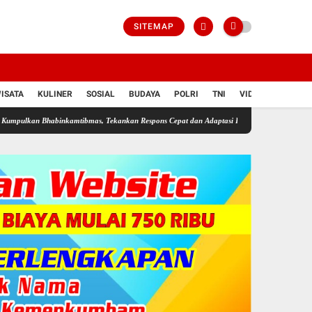
SITEMAP
ISATA
KULINER
SOSIAL
BUDAYA
POLRI
TNI
VIDIO
nkamtibmas, Tekankan Respons Cepat dan Adaptasi Hadapi Era Digital
Revolusi Digital