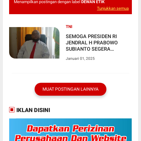
Menampilkan postingan dengan label
DEWAN ETIK
Tunjukkan semua
TNI
SEMOGA PRESIDEN RI
JENDRAL H PRABOWO
SUBIANTO SEGERA
MEMBENTUK DEWAN ETIK
Januari 01, 2025
UNTUK SEMUA GOLONGAN
PROFESI DI BAWAH
MAHKAMAH AGUNG,
SANGAT PENTING
MENURUT PROF SUHENDAR
MUAT POSTINGAN LAINNYA
IKLAN DISINI