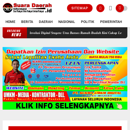
SITEMAP
HOME
BERITA
DAERAH
NASIONAL
POLITIK
PEMERINTAH
K
BREAKING
Revolusi Digital Sragen: Urus Bansos Rumah Ibadah Kini Cukup Lewat Ponsel!
NEWS