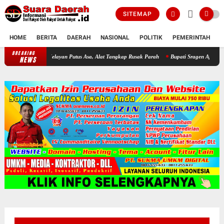
SITEMAP
HOME
BERITA
DAERAH
NASIONAL
POLITIK
PEMERINTAH
K
BREAKING
apu Bikin Nelayan Putus Asa, Alat Tangkap Rusak Parah
Bupati Sragen Ajak Warga Ngr
NEWS