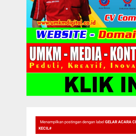
Menampilkan postingan dengan label
GELAR ACARA C
KECIL#