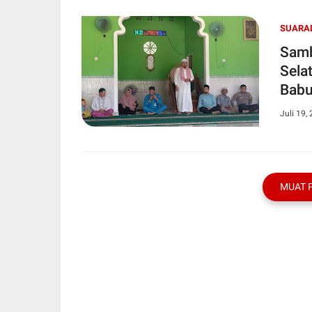
SUARA
Sambut Ta
Sela
Babu
Juli 19,
MUAT 