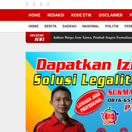
HOME
REDAKSI
KODE ETIK
DISCLAIMER
P
HOME
BERITA
DAERAH
NASIONAL
POLITIK
PEM
BREAKING
a Merdeka !!!
Dikeluhkan Warga Jono Tanon, Pemkab Sragen Normalisasi Saluran Air Se
NEWS