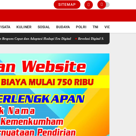
SITEMAP
ISATA
KULINER
SOSIAL
BUDAYA
POLRI
TNI
VIDIO
dan Adaptasi Hadapi Era Digital
Revolusi Digital Sragen: Urus Bansos Rumah Ibadah Ki