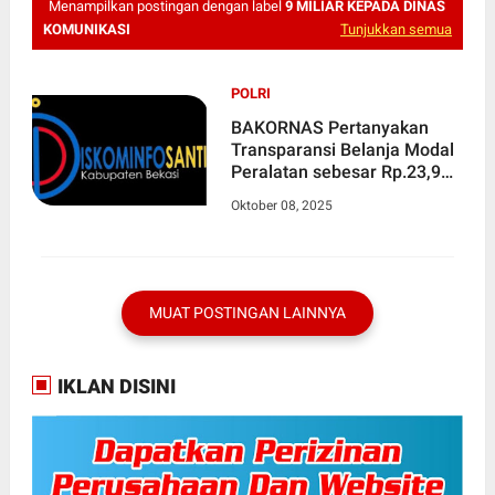
Menampilkan postingan dengan label
9 MILIAR KEPADA DINAS
KOMUNIKASI
Tunjukkan semua
POLRI
BAKORNAS Pertanyakan
Transparansi Belanja Modal
Peralatan sebesar Rp.23,9
Miliar Kepada Dinas
Oktober 08, 2025
Komunikasi, Informatika,
Persandian dan Statistik
Kabupaten Bekasi
MUAT POSTINGAN LAINNYA
IKLAN DISINI