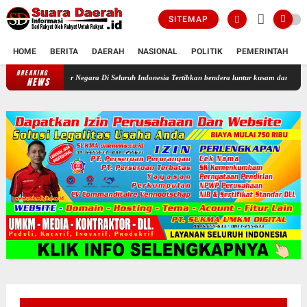
SITEMAP
HOME
BERITA
DAERAH
NASIONAL
POLITIK
PEMERINTAH
K
BREAKING
Profesor Minta Presiden RI Perintahkan Semua Aparatur Negara Di Sel
NEWS