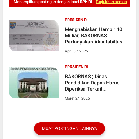
Menampilkan postingan dengan label
BPK RI
Tunjukkan semua
PRESIDEN RI
Menghabiskan Hampir 10
Milliar, BAKORNAS
Pertanyakan Akuntabiltas
Perjalanan Dinas Kesehatan
April 07, 2025
Kota DEPOK
PRRSIDEN RI
BAKORNAS ; Dinas
Pendidikan Depok Harus
Diperiksa Terkait
Penyimpangan Penggunaan
Maret 24, 2025
Dana BOS Hingga Rp.
842.850.000
MUAT POSTINGAN LAINNYA