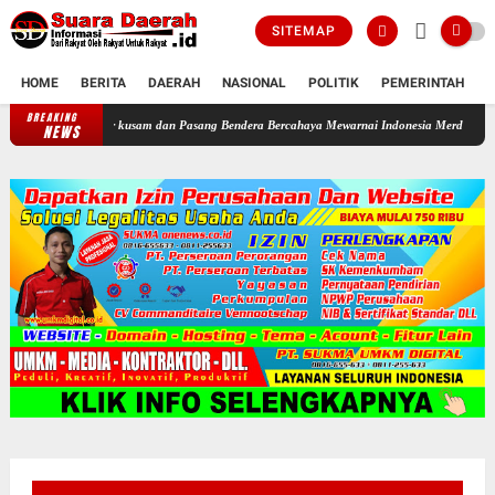
SITEMAP
HOME
BERITA
DAERAH
NASIONAL
POLITIK
PEMERINTAH
K
BREAKING
endera luntur kusam dan Pasang Bendera Bercahaya Mewarnai Indonesia Merdeka !!!
Dike
NEWS