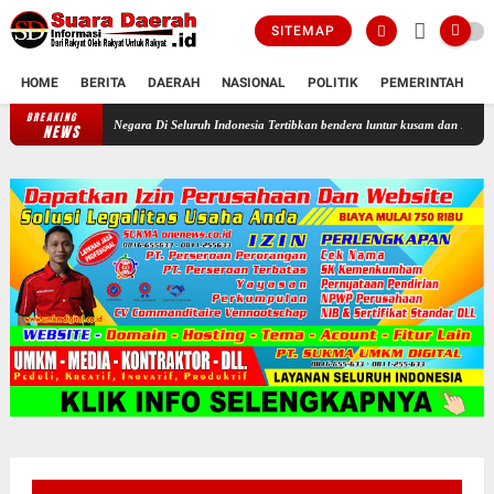
SITEMAP
HOME
BERITA
DAERAH
NASIONAL
POLITIK
PEMERINTAH
K
BREAKING
Profesor Minta Presiden RI Perintahkan Semua Aparatur Negara Di Selu
NEWS