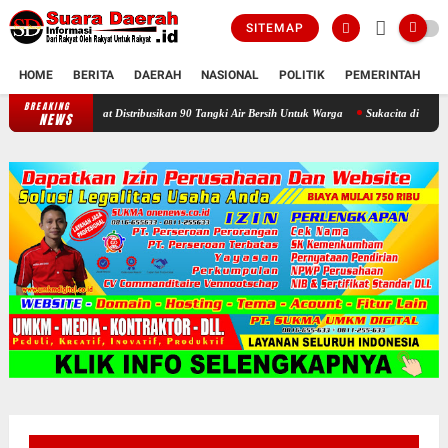
SITEMAP
HOME
BERITA
DAERAH
NASIONAL
POLITIK
PEMERINTAH
K
BREAKING
Selama Kemarau : Posko Relawan Ganefo Tangen Mencatat Distribusikan 
NEWS