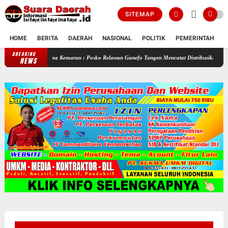
SITEMAP
HOME
BERITA
DAERAH
NASIONAL
POLITIK
PEMERINTAH
K
BREAKING
Selama Kemarau : Posko Relawan Ganefo Tangen Mencatat Distribusikan 90 Tangki A
NEWS