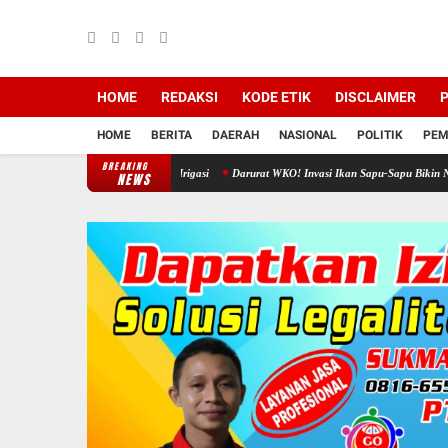
HOME
REDAKSI
KODE ETIK
DISCLAIMER
P
HOME
BERITA
DAERAH
NASIONAL
POLITIK
PEM
BREAKING
an Jagung Disaluran Irigasi
Darurat WKO! Invasi Ikan Sapu-Sapu Bikin Nelayan Putus 
NEWS