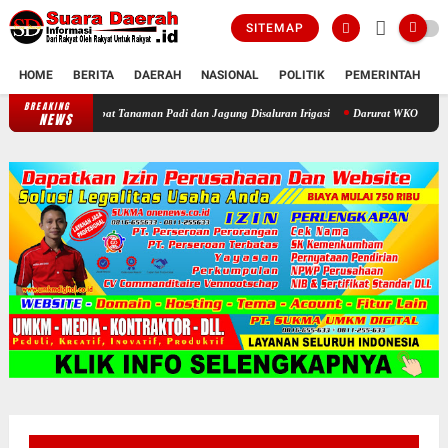
SITEMAP
HOME
BERITA
DAERAH
NASIONAL
POLITIK
PEMERINTAH
K
BREAKING
, Petani Rela Babat Tanaman Padi dan Jagung Disaluran Irigasi
Darurat WKO! Invasi Ik
NEWS