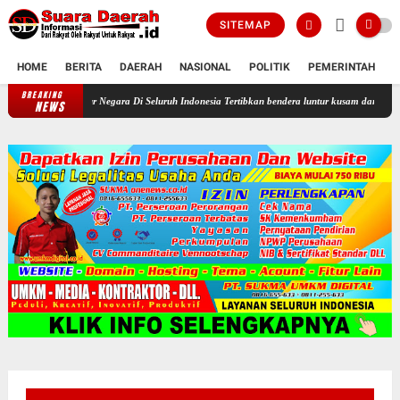
SITEMAP
HOME
BERITA
DAERAH
NASIONAL
POLITIK
PEMERINTAH
K
BREAKING
Profesor Minta Presiden RI Perintahkan Semua Aparatur Negara Di Sel
NEWS