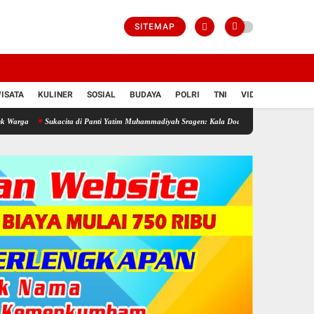
SITEMAP
ISATA
KULINER
SOSIAL
BUDAYA
POLRI
TNI
VIDIO
ukacita di Panti Yatim Muhammadiyah Sragen: Kala Doa dan Kepedulian Mengalir di Hari Jad