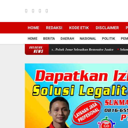
HOME
REDAKSI
KODE ETIK
DISCLAIMER
P
HOME
BERITA
DAERAH
NASIONAL
POLITIK
PEM
BREAKING
i Sang Buah Hatinya , Polsek Jenar Selesaikan Restorative Justice
Selama Kemarau : Po
NEWS