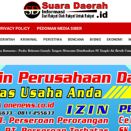
RIVACY POLICY
PEDOMAN MEDIA SIBER
ERINTAH
KRIMINAL
PERISTIWA
BENCANA
BISNIS
EKONOMI
W
sko Relawan Ganefo Tangen Mencatat Distribusikan 90 Tangki Air Bersih Untuk Warga
S