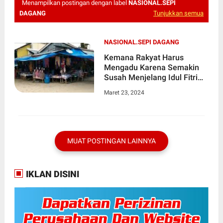
Menampilkan postingan dengan label
NASIONAL.SEPI
DAGANG
Tunjukkan semua
NASIONAL.SEPI DAGANG
Kemana Rakyat Harus
Mengadu Karena Semakin
Susah Menjelang Idul Fitri
1445 H, Ekonomi di Seluruh
Maret 23, 2024
Kota Dan Kabupaten
Melemah
MUAT POSTINGAN LAINNYA
IKLAN DISINI