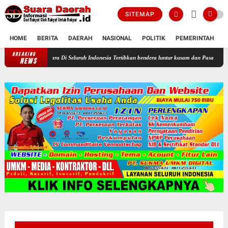
SITEMAP
HOME
BERITA
DAERAH
NASIONAL
POLITIK
PEMERINTAH
K
BREAKING
Profesor Minta Presiden RI Perintahkan Semua Aparatur Negara Di Seluruh 
NEWS