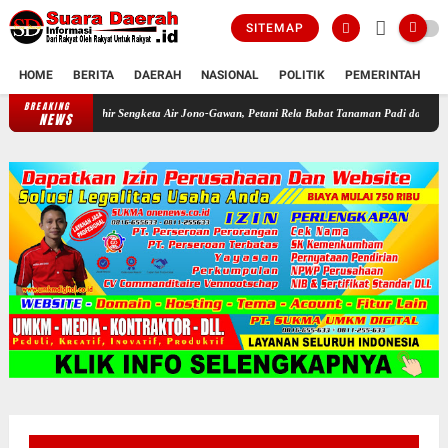
SITEMAP
HOME
BERITA
DAERAH
NASIONAL
POLITIK
PEMERINTAH
K
BREAKING
Akhir Sengketa Air Jono-Gawan, Petani Rela Babat Tanaman Padi dan Jagung Disalur
NEWS