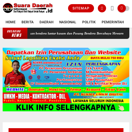
SITEMAP
HOME
BERITA
DAERAH
NASIONAL
POLITIK
PEMERINTAH
K
BREAKING
esia Tertibkan bendera luntur kusam dan Pasang Bendera Bercahaya Mewarnai Indonesia Merd
NEWS