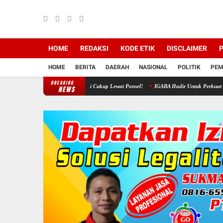
HOME
REDAKSI
KODE ETIK
DISCLAIMER
P
HOME
BERITA
DAERAH
NASIONAL
POLITIK
PEM
BREAKING
ansos Rumah Ibadah Kini Cukup Lewat Ponsel!
IGABA Hadir Untuk Perkuat Ekosistem Pend
NEWS