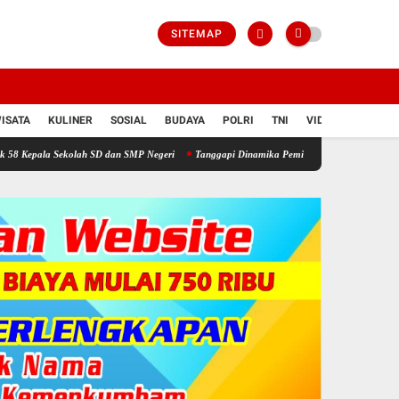
SITEMAP
ISATA
KULINER
SOSIAL
BUDAYA
POLRI
TNI
VIDIO
ekolah SD dan SMP Negeri
Tanggapi Dinamika Pemilihan BPD, Dinas PMD Tekankan Ban