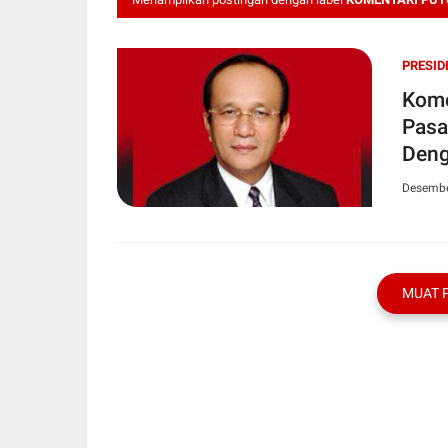
PRESID
Kome
Pasa
Deng
Desembe
MUAT 