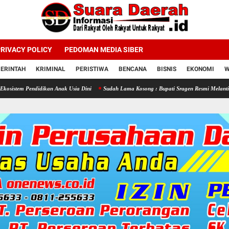
RIVACY POLICY
PEDOMAN MEDIA SIBER
ERINTAH
KRIMINAL
PERISTIWA
BENCANA
BISNIS
EKONOMI
W
idikan Anak Usia Dini
Sudah Lama Kosong : Bupati Sragen Resmi Melantik 58 Kepala S