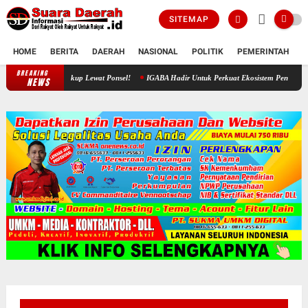
SITEMAP
HOME
BERITA
DAERAH
NASIONAL
POLITIK
PEMERINTAH
K
BREAKING
Revolusi Digital Sragen: Urus Bansos Rumah Ibadah Kini Cukup Lewat Pons
NEWS