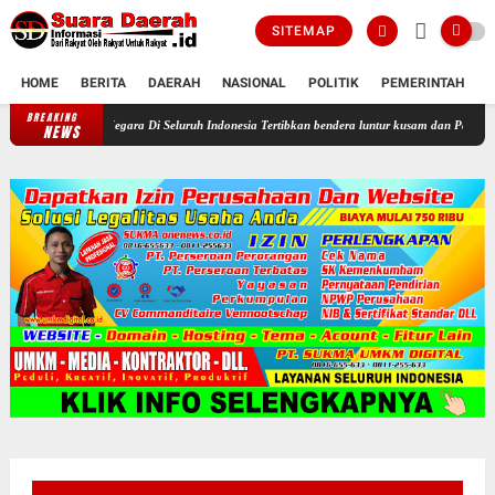
SITEMAP
HOME
BERITA
DAERAH
NASIONAL
POLITIK
PEMERINTAH
K
BREAKING
Profesor Minta Presiden RI Perintahkan Semua Aparatur Negara Di Seluruh
NEWS