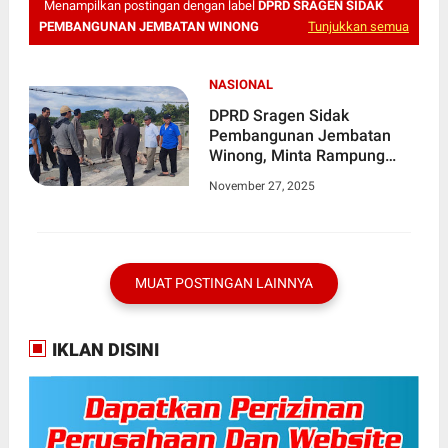
Menampilkan postingan dengan label
DPRD SRAGEN SIDAK
PEMBANGUNAN JEMBATAN WINONG
Tunjukkan semua
NASIONAL
DPRD Sragen Sidak
Pembangunan Jembatan
Winong, Minta Rampung
Pertengahan Desember
November 27, 2025
2025
MUAT POSTINGAN LAINNYA
IKLAN DISINI