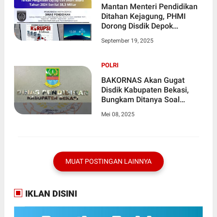
Mantan Menteri Pendidikan
Ditahan Kejagung, PHMI
Dorong Disdik Depok
Diperiksa Terkait Pengadaan
September 19, 2025
Laptop dan Smart Board
Tahun 2024 Senilai 38,3
Miliar
POLRI
BAKORNAS Akan Gugat
Disdik Kabupaten Bekasi,
Bungkam Ditanya Soal
Belanja Pegawai dan
Mei 08, 2025
Perjalanan Dinas BOS Tahun
2023 Mencapai 81,3 Miliar
MUAT POSTINGAN LAINNYA
IKLAN DISINI