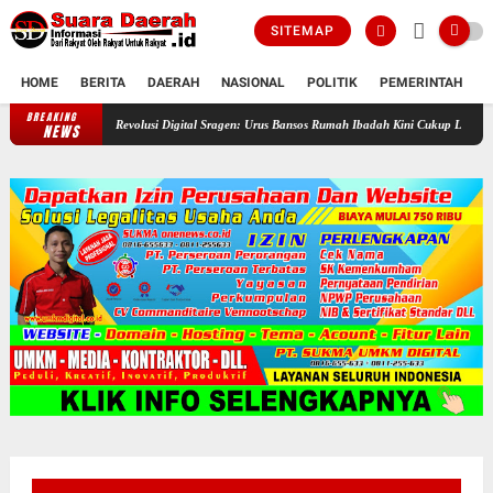
SITEMAP
HOME
BERITA
DAERAH
NASIONAL
POLITIK
PEMERINTAH
K
BREAKING
Revolusi Digital Sragen: Urus Bansos Rumah Ibadah Kini Cukup Lewat Ponsel!
NEWS