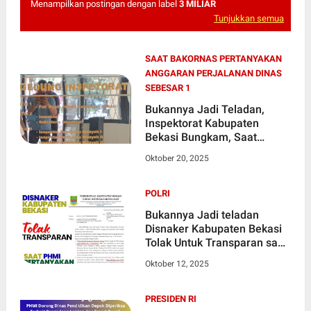
Menampilkan postingan dengan label
3 MILIAR
Tunjukkan semua
SAAT BAKORNAS PERTANYAKAN
ANGGARAN PERJALANAN DINAS
SEBESAR 1
Bukannya Jadi Teladan,
Inspektorat Kabupaten
Bekasi Bungkam, Saat
BAKORNAS Pertanyakan
Oktober 20, 2025
Anggaran Perjalanan Dinas
Sebesar 1,3 Miliar
POLRI
Bukannya Jadi teladan
Disnaker Kabupaten Bekasi
Tolak Untuk Transparan saat
PHMI Soroti Belanja
Oktober 12, 2025
Kendaraan Bermotor Khusus
Tahun 2024 sebesar 1,3
Miliar
PRESIDEN RI