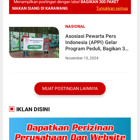
Menampilkan postingan dengan label
BAGIKAN 300 PAKET
MAKAN SIANG DI KARAWANG
Tunjukkan semua
NASIONAL
Asosiasi Pewarta Pers
Indonesia (APPI) Gelar
Program Peduli, Bagikan 300
Paket Makan Siang di
November 15, 2024
Karawang
MUAT POSTINGAN LAINNYA
IKLAN DISINI