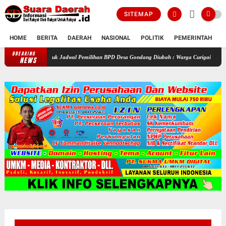
SITEMAP
HOME
BERITA
DAERAH
NASIONAL
POLITIK
PEMERINTAH
K
BREAKING
Ujuk Ujuk Jadwal Pemilihan BPD Desa Gondang Diubah : Warga Curigai Ada Kepentingan 
NEWS