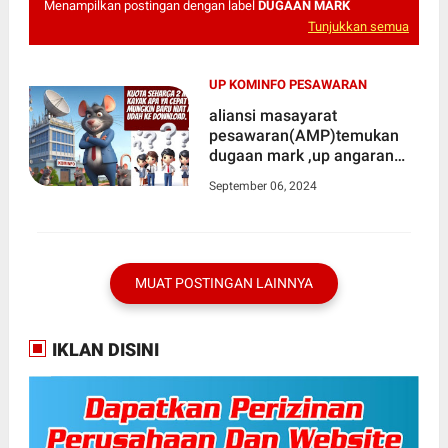
Menampilkan postingan dengan label
DUGAAN MARK
Tunjukkan semua
UP KOMINFO PESAWARAN
aliansi masayarat
pesawaran(AMP)temukan
dugaan mark ,up angaran
dinas kominfo kabupaten
September 06, 2024
pesawaran tahun 2023
MUAT POSTINGAN LAINNYA
IKLAN DISINI