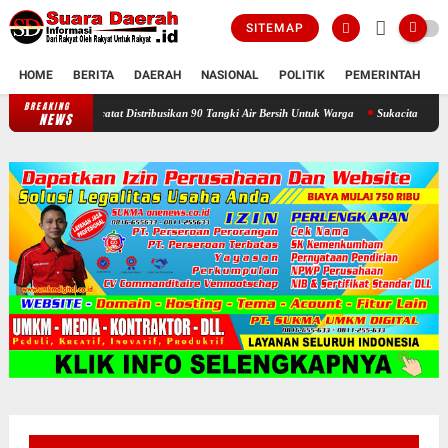
SITEMAP
HOME
BERITA
DAERAH
NASIONAL
POLITIK
PEMERINTAH
K
BREAKING
Selama Kemarau : Posko Relawan Ganefo Tangen Mencatat Distribusika
NEWS