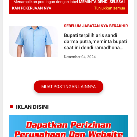
Menampilkan postingan dengan label
MEMINTA DENDI SELESAI
KAN PEKERJAAN NYA
Tunjukkan semua
SEBELUM JABATAN NYA BERAKHIR
Bupati terpilih aris sandi
darma putra,meminta bupati
saat ini dendi ramadhona
untuk menyelesaikan
Desember 04, 2024
sejumlah permasalahan
krusial sebelum
masajabatan nya habis
MUAT POSTINGAN LAINNYA
IKLAN DISINI