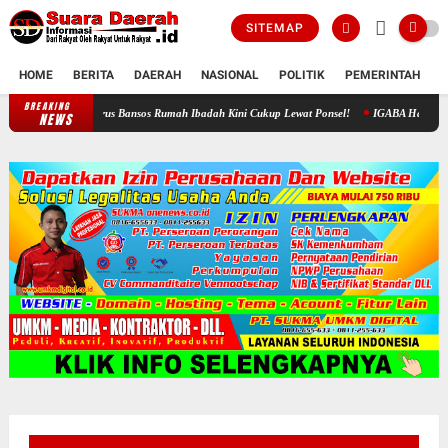
SITEMAP
HOME
BERITA
DAERAH
NASIONAL
POLITIK
PEMERINTAH
K
BREAKING
al Sragen: Urus Bansos Rumah Ibadah Kini Cukup Lewat Ponsel!
IGABA Hadir Untuk Perku
NEWS