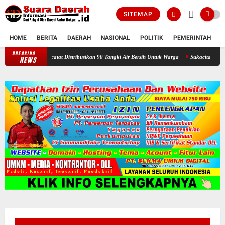
SITEMAP
HOME
BERITA
DAERAH
NASIONAL
POLITIK
PEMERINTAH
K
BREAKING
Selama Kemarau : Posko Relawan Ganefo Tangen Mencatat Distribusika
NEWS