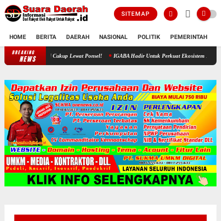
SITEMAP
HOME
BERITA
DAERAH
NASIONAL
POLITIK
PEMERINTAH
K
BREAKING
Revolusi Digital Sragen: Urus Bansos Rumah Ibadah Kini Cukup Lewat P
NEWS