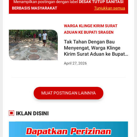
Menampilkan postingan dengan label
DESAK TUTUP SANITASI
BERBASIS MASYARAKAT
Tunjukkan semua
WARGA KLINGE KIRIM SURAT
ADUAN KE BUPATI SRAGEN
Tak Tahan Dengan Bau
Menyengat, Warga Klinge
Kirim Surat Aduan ke Bupati
Sragen, Desak Tutup
April 27, 2026
Sanitasi Berbasis
Masyarakat
MUAT POSTINGAN LAINNYA
IKLAN DISINI