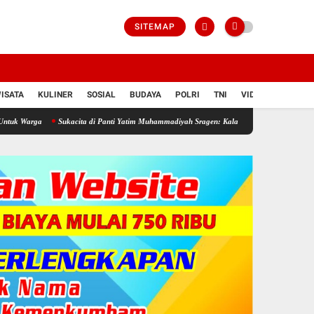
SITEMAP
ISATA
KULINER
SOSIAL
BUDAYA
POLRI
TNI
VIDIO
Sukacita di Panti Yatim Muhammadiyah Sragen: Kala Doa dan Kepedulian Mengalir di Hari