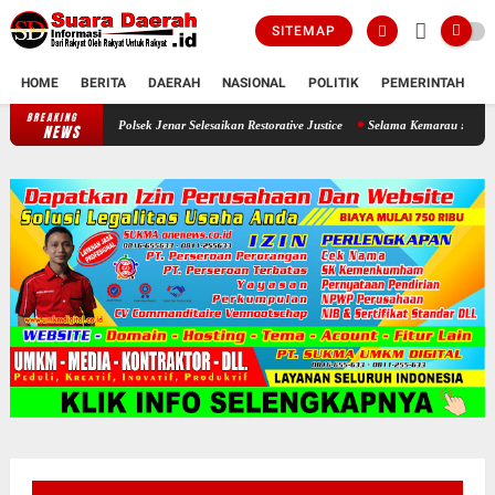
SITEMAP
HOME
BERITA
DAERAH
NASIONAL
POLITIK
PEMERINTAH
K
BREAKING
Seorang Ayah Mencuri Jagung Demi Sang Buah Hatinya , Polsek Jenar Sel
NEWS