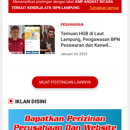
Menampilkan postingan dengan label
AMP ANGKAT BICARA
TERKAIT KENERJA ATR /BPN LAMPUNG
Tunjukkan semua
PESAWARAN
Temuan HGB di Laut
Lampung, Pengawasan BPN
Pesawaran dan Kanwil
ATR/BPN Lampung Disorot
Januari 24, 2025
MUAT POSTINGAN LAINNYA
IKLAN DISINI