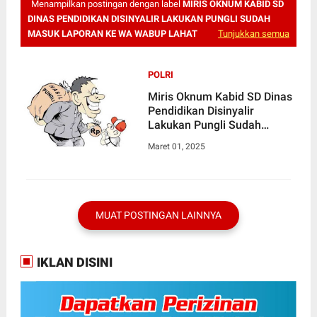
Menampilkan postingan dengan label
MIRIS OKNUM KABID SD
DINAS PENDIDIKAN DISINYALIR LAKUKAN PUNGLI SUDAH
MASUK LAPORAN KE WA WABUP LAHAT
Tunjukkan semua
POLRI
Miris Oknum Kabid SD Dinas
Pendidikan Disinyalir
Lakukan Pungli Sudah
Masuk Laporan ke WA
Maret 01, 2025
Wabup Lahat
MUAT POSTINGAN LAINNYA
IKLAN DISINI