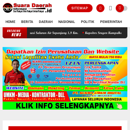
SITEMAP
HOME
BERITA
DAERAH
NASIONAL
POLITIK
PEMERINTAH
K
BREAKING
Dikeluhkan Warga Jono Tanon, Pemkab Sragen Normalisasi Saluran Air
NEWS