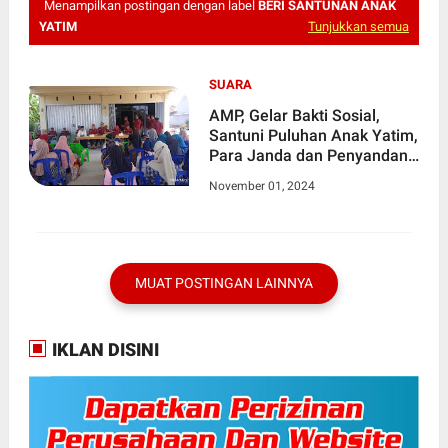
Menampilkan postingan dengan label
BERI SANTUNAN ANAK
YATIM
Tunjukkan semua
SUARA
AMP, Gelar Bakti Sosial,
Santuni Puluhan Anak Yatim,
Para Janda dan Penyandang
Disabilitas
November 01, 2024
MUAT POSTINGAN LAINNYA
IKLAN DISINI