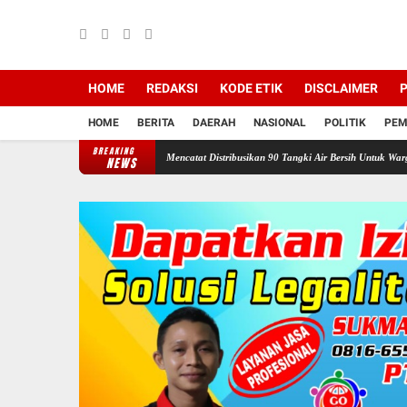
HOME
REDAKSI
KODE ETIK
DISCLAIMER
P
HOME
BERITA
DAERAH
NASIONAL
POLITIK
PEM
BREAKING
lawan Ganefo Tangen Mencatat Distribusikan 90 Tangki Air Bersih Untuk Warga
Sukacit
NEWS