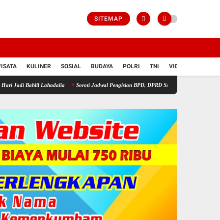
SITEMAP
ISATA
KULINER
SOSIAL
BUDAYA
POLRI
TNI
VIDIO
il Lahadalia
Soroti Jadwal Pengisian BPD, DPRD Sragen Waspadai Potensi Cacat Hukum