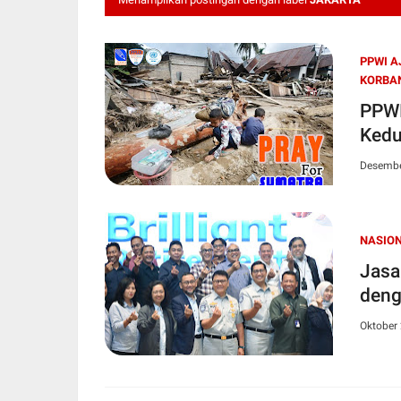
PPWI A
KORBA
PPWI
Kedu
Desembe
NASIO
Jasa
deng
Oktober 